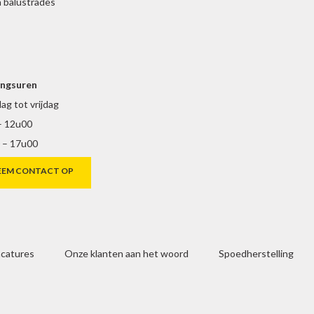
 balustrades
ngsuren
g tot vrijdag
– 12u00
 – 17u00
EEM CONTACT OP
catures
Onze klanten aan het woord
Spoedherstelling