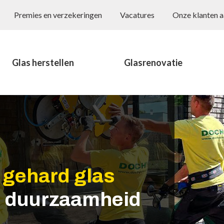
Premies en verzekeringen
Vacatures
Onze klanten 
Glas herstellen
Glasrenovatie
n
gehard glas
en duurzaamheid