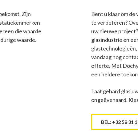
oekomst. Zijn
Bent u klaar om de
restatiekenmerken
te verbeteren? Over
dereen die waarde
uw nieuwe project? 
gdurige waarde.
glasindustrie en e
glastechnologieën, 
vandaag nog contact
offerte. Met Dochy 
een heldere toekom
Laat gehard glas uw
ongeëvenaard. Kies
BEL: +32 58 31 1