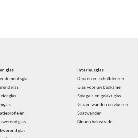
en glas
Interieurglas
endementsglas
Deuren en schuifdeuren
rend glas
Glas voor uw badkamer
heidsglas
Spiegels en gelakt glas
mglas
Glazen wanden en vloeren
tieprofielen
Spatwanden
dswerend glas
Binnen balustrades
akwerend glas