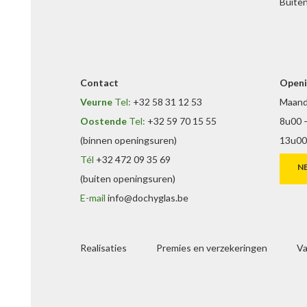
Buiten
Contact
Openi
Veurne
Tel:
+32 58 31 12 53
Maanda
Oostende
Tel:
+32 59 70 15 55
8u00 
(binnen openingsuren)
13u00
Tél
+32 472 09 35 69
N
(buiten openingsuren)
E-mail
info@dochyglas.be
Realisaties
Premies en verzekeringen
Va