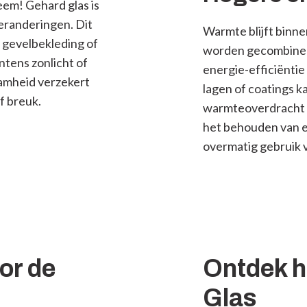
m! Gehard glas is
eranderingen. Dit
Warmte blijft binnen
 gevelbekleding of
worden gecombinee
ntens zonlicht of
energie-efficiënti
amheid verzekert
lagen of coatings k
f breuk.
warmteoverdracht te
het behouden van e
overmatig gebruik v
or de
Ontdek h
Glas