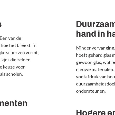
s
Duurzaam
hand in h
. Een van de
 hoe het breekt. In
Minder vervanging,
ijke scherven vormt,
hoeft gehard glas 
ukjes die zelden
gewoon glas, wat le
le keuze voor
nieuwe materialen. 
als scholen,
voetafdruk van bou
duurzaamheidsdoels
ondersteunen.
ementen
Hogere en