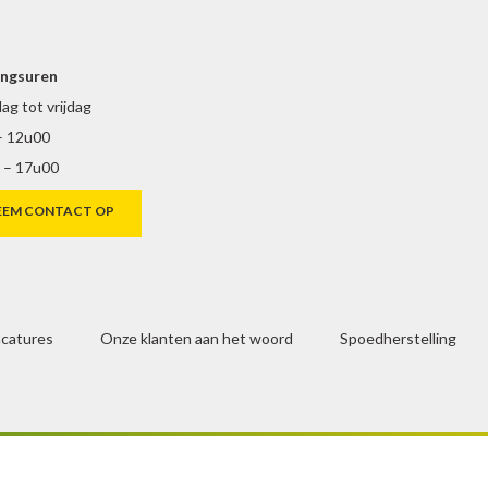
ngsuren
g tot vrijdag
– 12u00
 – 17u00
EEM CONTACT OP
catures
Onze klanten aan het woord
Spoedherstelling