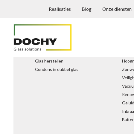
Realisaties
Blog
Onze diensten
Glasservice
Soort
Glas herstellen
Hoogr
Condens in dubbel glas
Zonwe
Veilig
Vacuü
Renova
Gelui
Inbra
Buiten