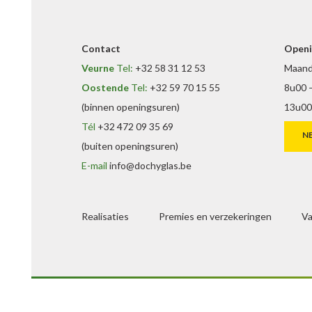
Contact
Openi
Veurne
Tel:
+32 58 31 12 53
Maanda
Oostende
Tel:
+32 59 70 15 55
8u00 
(binnen openingsuren)
13u00
Tél
+32 472 09 35 69
N
(buiten openingsuren)
E-mail
info@dochyglas.be
Realisaties
Premies en verzekeringen
Va