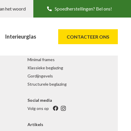
aan het woord
Spoedherstellingen? Bel ons!
Interieurglas
CONTACTEER ONS
Projectbeglazing
Minimal frames
Klassieke beglazing
Gordijngevels
Structurele beglazing
Social media
Volg ons op
Artikels