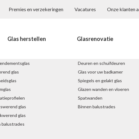
Premies en verzekeringen
Vacatures
Onze klanten 
Glas herstellen
Glasrenovatie
en glas
Interieurglas
endementsglas
Deuren en schuifdeuren
rend glas
Glas voor uw badkamer
heidsglas
Spiegels en gelakt glas
mglas
Glazen wanden en vloeren
tieprofielen
Spatwanden
dswerend glas
Binnen balustrades
akwerend glas
 balustrades