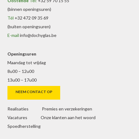
Oostende
Tel:
+32 59 70 15 55
(binnen openingsuren)
Tél
+32 472 09 35 69
(buiten openingsuren)
E-mail
info@dochyglas.be
Openingsuren
Maandag tot vrijdag
8u00 – 12u00
13u00 – 17u00
NEEM CONTACT OP
Realisaties
Premies en verzekeringen
Vacatures
Onze klanten aan het woord
Spoedherstelling