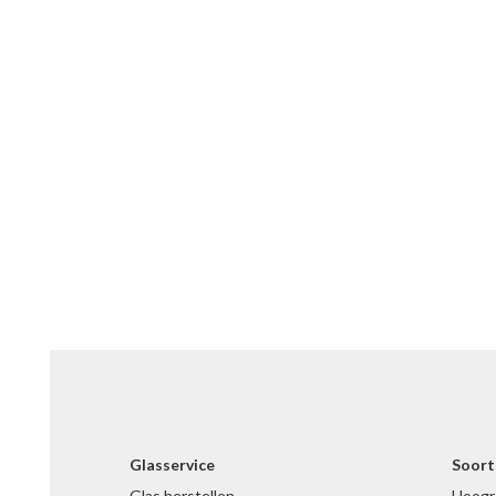
Glasservice
Soort
Glas herstellen
Hoogr