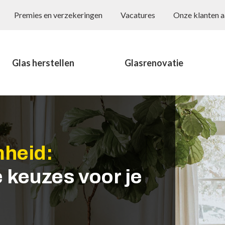
Premies en verzekeringen
Vacatures
Onze klanten 
Glas herstellen
Glasrenovatie
mheid:
e keuzes voor je