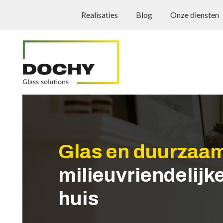
Realisaties
Blog
Onze diensten
Glas en duurzaa
milieuvriendelijk
huis