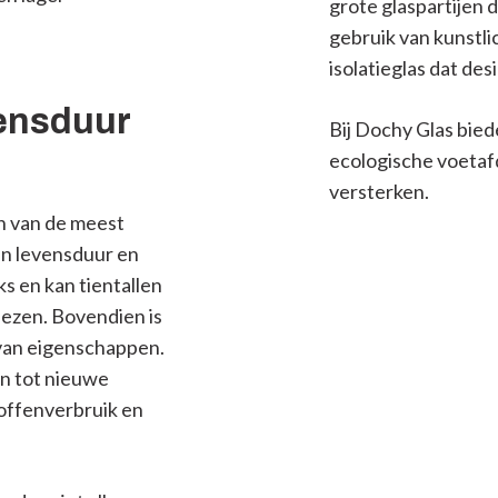
grote glaspartijen d
gebruik van kunstli
isolatieglas dat d
vensduur
Bij Dochy Glas bie
ecologische voetafd
versterken.
en van de meest
an levensduur en
s en kan tientallen
iezen. Bovendien is
 van eigenschappen.
n tot nieuwe
offenverbruik en