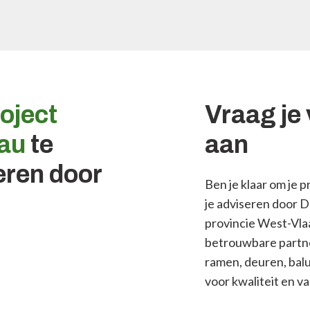
roject
Vraag je 
eau
te
aan
seren door
Ben je klaar om je p
je adviseren door D
provincie West-Vlaa
betrouwbare partne
ramen, deuren, balu
voor kwaliteit en 