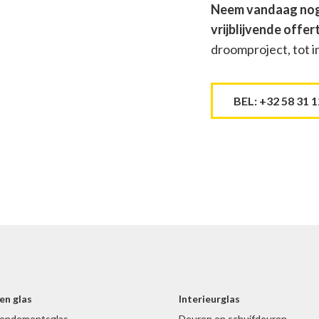
Neem vandaag nog 
vrijblijvende offer
droomproject, tot i
BEL: +32 58 31 1
en glas
Interieurglas
endementsglas
Deuren en schuifdeuren